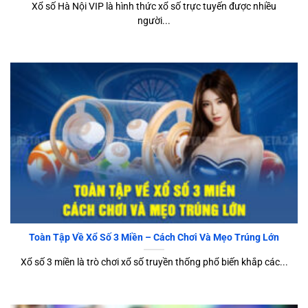
Xổ số Hà Nội VIP là hình thức xổ số trực tuyến được nhiều
người...
Toàn Tập Về Xổ Số 3 Miền – Cách Chơi Và Mẹo Trúng Lớn
Xổ số 3 miền là trò chơi xổ số truyền thống phổ biến khắp các...