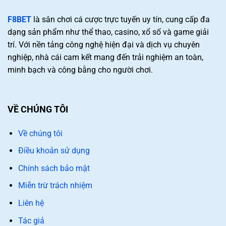
F8BET
là sân chơi cá cược trực tuyến uy tín, cung cấp đa
dạng sản phẩm như thể thao, casino, xổ số và game giải
trí. Với nền tảng công nghệ hiện đại và dịch vụ chuyên
nghiệp, nhà cái cam kết mang đến trải nghiệm an toàn,
minh bạch và công bằng cho người chơi.
VỀ CHÚNG TÔI
Về chúng tôi
Điều khoản sử dụng
Chính sách bảo mật
Miễn trừ trách nhiệm
Liên hệ
Tác giả