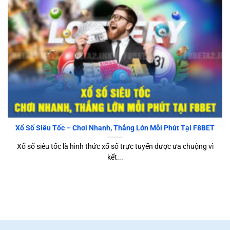
Xổ Số Siêu Tốc – Chơi Nhanh, Thắng Lớn Mỗi Phút Tại F8BET
Xổ số siêu tốc là hình thức xổ số trực tuyến được ưa chuộng vì
kết...