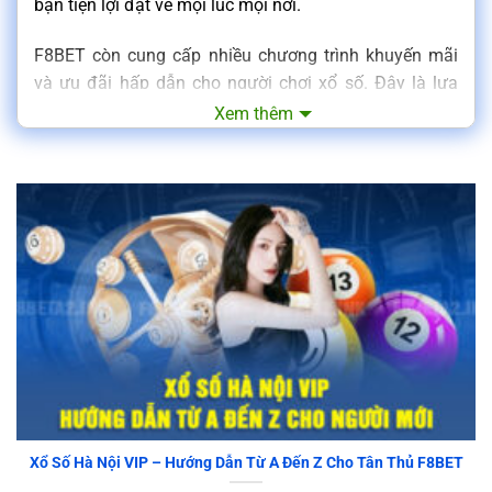
bạn tiện lợi đặt vé mọi lúc mọi nơi.
F8BET còn cung cấp nhiều chương trình khuyến mãi
và ưu đãi hấp dẫn cho người chơi xổ số. Đây là lựa
chọn tuyệt vời cho những ai yêu thích vận may và cơ
Xem thêm
hội đổi đời.
Xem Thêm:
Bắn Cá F8BET
Xổ Số Hà Nội VIP – Hướng Dẫn Từ A Đến Z Cho Tân Thủ F8BET